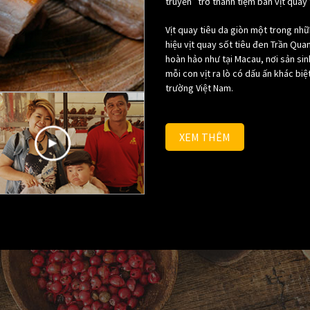
truyền” trở thành tiệm bán vịt quay t
Vịt quay tiêu da giòn một trong n
hiệu vịt quay sốt tiêu đen Trần Qua
hoàn hảo như tại Macau, nơi sản sinh
mỗi con vịt ra lò có dấu ấn khác biệ
trường Việt Nam.
XEM THÊM