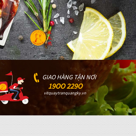
GIAO HÀNG TẬN NƠI
19OO 229O
vitquaytranquangky.vn