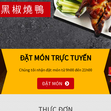
ĐẶT MÓN TRỰC TUYẾN
Chúng tôi nhận đặt món từ 9h00 đến 21h00
ĐẶT MÓN
THỰC ĐƠN