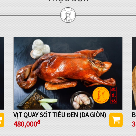
VỊT QUAY SỐT TIÊU ĐEN (DA GIÒN)
B
đ
480,000
3