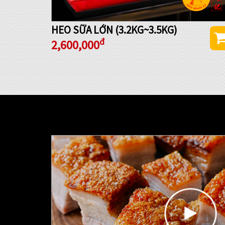
HEO SỮA LỚN (3.2KG~3.5KG)
đ
2,600,000