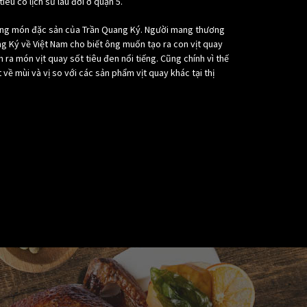
iêu có lịch sử lâu đời ở quận 5.
hững món đặc sản của Trần Quang Ký. Người mang thương
ng Ký về Việt Nam cho biết ông muốn tạo ra con vịt quay
 ra món vịt quay sốt tiêu đen nổi tiếng. Cũng chính vì thế
t về mùi và vị so với các sản phẩm vịt quay khác tại thị