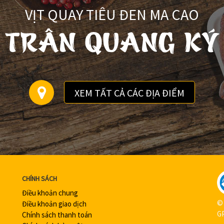
VỊT QUAY TIÊU ĐEN MA CAO
XEM TẤT CẢ CÁC ĐỊA ĐIỂM
CHÍNH SÁCH
Điều khoản chung
© 
Điều khoản giao dịch
GP
Chính sách thanh toán