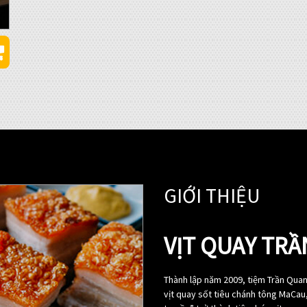
GIỚI THIỆU
VỊT QUAY TRẦ
Thành lập năm 2009, tiệm Trần Quan
vịt quay sốt tiêu chánh tông MaCau