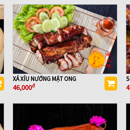
XÁ XÍU NƯỚNG MẬT ONG
S
đ
46,000
4