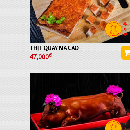
THỊT QUAY MA CAO
đ
47,000