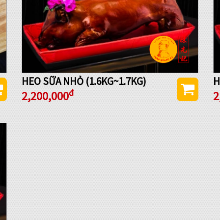
HEO SỮA NHỎ (1.6KG~1.7KG)
H
đ
2,200,000
2