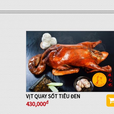
VỊT QUAY SỐT TIÊU ĐEN
đ
430,000