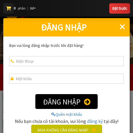
Đặt trước
0
phần
|
0đ
Toggl
naviga
×
ĐĂNG NHẬP
Bạn vui lòng đăng nhập trước khi đặt hàng!
ĐẶT HÀNG
THỰC ĐƠN
LỊCH SỬ ĐẶT MÓN
ĐĂNG NHẬP
Vịt Quay Sốt Tiêu Đen
430,000đ / 1 Con
Quên mật khẩu
Nếu bạn chưa có tài khoản, vui lòng
đăng ký
tại đây!
Vịt Quay Sốt Tiêu Đen - 1/2 Con
MUA KHÔNG CẦN ĐĂNG NHẬP
215,000đ / Nửa Con