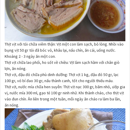
Thịt vịt với tỏi chữa viêm thận: Vịt một con làm sạch, bỏ lòng. Nhồi vào
bụng vịt 50 gr tỏi đã bóc vỏ, khâu lại, nấu chín, ăn cái, uống nước.
Khoảng 2 - 3 ngày ăn một con.
Thịt vịt chữa lao phổi, ho sốt về chiều: Vịt làm sạch hầm với chân giò
lợn, ăn nóng.
Thịt vịt, đậu đỏ chữa phù dinh dưỡng: Thịt vịt 1 kg, đậu đỏ 50 gr, lạc
100 gr, vỏ bí đao 30 gr, nấu thành canh, tốt cho người thiếu máu.
Thịt vịt, nước mía chữa hen suyễn: Thịt vịt nạc 300 gr, băm nhỏ, ướp gia
vị, nước mía 300 ml, gạo tẻ 100 gr ninh nhừ. Khi thành cháo, cho thịt vịt
vào đun chín. Ăn liền trong một tuần, mỗi ngày ăn cháo ra làm ba lần,
ăn nóng.