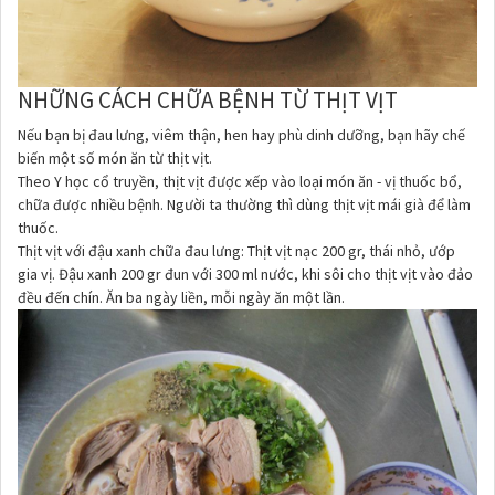
NHỮNG CÁCH CHỮA BỆNH TỪ THỊT VỊT
Nếu bạn bị đau lưng, viêm thận, hen hay phù dinh dưỡng, bạn hãy chế
biến một số món ăn từ thịt vịt.
Theo Y học cổ truyền, thịt vịt được xếp vào loại món ăn - vị thuốc bổ,
chữa được nhiều bệnh. Người ta thường thì dùng thịt vịt mái già để làm
thuốc.
Thịt vịt với đậu xanh chữa đau lưng: Thịt vịt nạc 200 gr, thái nhỏ, ướp
gia vị. Đậu xanh 200 gr đun với 300 ml nước, khi sôi cho thịt vịt vào đảo
đều đến chín. Ăn ba ngày liền, mỗi ngày ăn một lần.