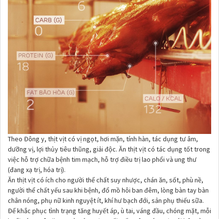
Theo Đông y, thịt vịt có vị ngọt, hơi mặn, tính hàn, tác dụng tư âm,
dưỡng vị, lợi thủy tiêu thũng, giải độc. Ăn thịt vịt có tác dụng tốt trong
việc hỗ trợ chữa bệnh tim mạch, hỗ trợ điều trị lao phổi và ung thư
(đang xạ trị, hóa trị).
Ăn thịt vịt có ích cho người thể chất suy nhược, chán ăn, sốt, phù nề,
người thể chất yếu sau khi bệnh, đổ mồ hôi ban đêm, lòng bàn tay bàn
chân nóng, phụ nữ kinh nguyệt ít, khí hư bạch đới, sản phụ thiếu sữa.
Để khắc phục tình trạng tăng huyết áp, ù tai, váng đầu, chóng mặt, mỗi