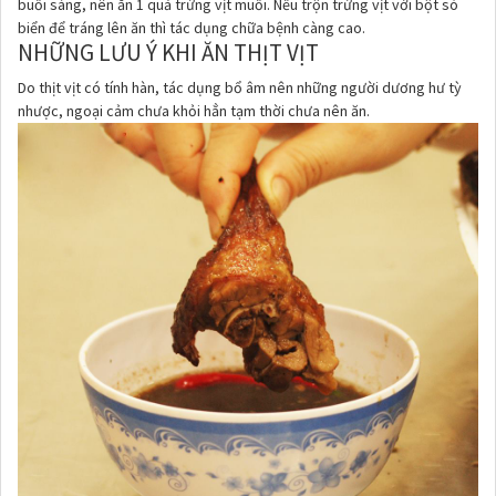
buổi sáng, nên ăn 1 quả trứng vịt muối. Nếu trộn trứng vịt với bột sò
biển để tráng lên ăn thì tác dụng chữa bệnh càng cao.
NHỮNG LƯU Ý KHI ĂN THỊT VỊT
Do thịt vịt có tính hàn, tác dụng bổ âm nên những người dương hư tỳ
nhược, ngoại cảm chưa khỏi hẳn tạm thời chưa nên ăn.